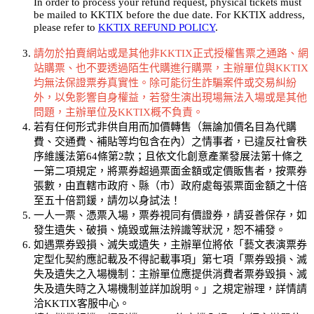
In order to process your refund request, physical tickets must
be mailed to KKTIX before the due date. For KKTIX address,
please refer to
KKTIX REFUND POLICY
.
請勿於拍賣網站或是其他非KKTIX正式授權售票之通路、網
站購票、也不要透過陌生代購進行購票，主辦單位與KKTIX
均無法保證票券真實性。除可能衍生詐騙案件或交易糾紛
外，以免影響自身權益，若發生演出現場無法入場或是其他
問題，主辦單位及KKTIX概不負責。
若有任何形式非供自用而加價轉售（無論加價名目為代購
費、交通費、補貼等均包含在內）之情事者，已違反社會秩
序維護法第64條第2款；且依文化創意產業發展法第十條之
一第二項規定，將票券超過票面金額或定價販售者，按票券
張數，由直轄市政府、縣（市）政府處每張票面金額之十倍
至五十倍罰鍰，請勿以身試法！
一人一票、憑票入場，票券視同有價證券，請妥善保存，如
發生遺失、破損、燒毀或無法辨識等狀況，恕不補發。
如遇票券毀損、滅失或遺失，主辦單位將依「藝文表演票券
定型化契約應記載及不得記載事項」第七項「票券毀損、滅
失及遺失之入場機制：主辦單位應提供消費者票券毀損、滅
失及遺失時之入場機制並詳加說明。」之規定辦理，詳情請
洽KKTIX客服中心。