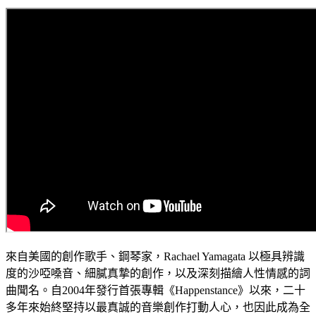
來自美國的創作歌手、鋼琴家，Rachael Yamagata 以極具辨識
度的沙啞嗓音、細膩真摯的創作，以及深刻描繪人性情感的詞
曲聞名。自2004年發行首張專輯《Happenstance》以來，二十
多年來始終堅持以最真誠的音樂創作打動人心，也因此成為全