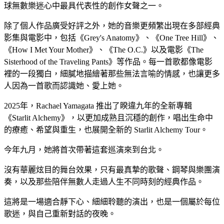
球無數樂迷心中最具代表性的創作女聲之一。
除了個人作品廣受好評之外，她的音樂更頻繁出現在多部經典
影集與電影中，包括《Grey's Anatomy》、《One Tree Hill》、
《How I Met Your Mother》、《The O.C.》以及電影《The
Sisterhood of the Traveling Pants》等作品。每一首歌都像電影
裡的一段獨白，細膩地描繪著那些無法言喻的情感，也讓更多
人因為一首歌而認識她、愛上她。
2025年，Rachael Yamagata 推出了睽違九年的全新專輯
《Starlit Alchemy》，以更加成熟且沉穩的創作，唱出生命中
的療癒、希望與重生，也展開全新的 Starlit Alchemy Tour。
今年九月，她將首次帶著這套巡演來到台北。
沒有華麗炫目的舞台效果，只有最真摯的歌聲、鋼琴與樂團演
奏，以及那些陪伴無數人走過人生不同時刻的經典作品。
這將是一場適合靜下心、細細聆聽的演出，也是一個屬於每位
歌迷，與自己重新對話的夜晚。