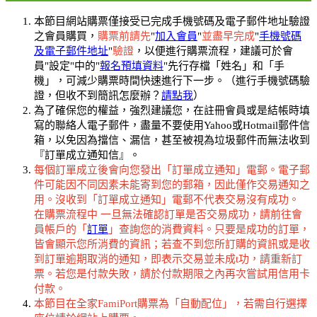
本節目網站購票僅接受已完成手機號碼及電子郵件地址驗證
之會員購買，
購票前請先
"
加入會員
"
並盡早完成
"
手機號碼
及電子郵件地址
"
驗證
，以便進行購票流程，建議可於會
員"設定"中的"
報名預填資料
"先行存檔「姓名」和「手
機」，可減少購票時間快速進行下一步。（進行手機號碼驗
證，但收不到簡訊怎麼辦？
請點我
）
為了確保您的權益，強烈建議您，在註冊會員或是結帳時填
寫的聯絡人電子郵件，盡量不要使用Yahoo或Hotmail郵件信
箱，以免因為擋信、漏信，甚至被視為垃圾郵件而無法收到
『訂單成立通知信』。
每個訂單成立後會向您發出「訂單成立通知」電郵。電子郵
件可能因不同因素未能寄到您的郵箱，因此僅作交易通知之
用。沒收到「訂單成立通知」電郵不代表交易沒有成功。
在購票流程中 一旦無法確認訂單是否交易成功，請前往會
員帳戶的「
訂單
」查詢您的消費資料。只要是成功的訂單，
皆會顯示您所消費的資訊；若查不到您所訂購的資訊或是收
到訂單逾期取消的通知，即表示交易並未成t功，請重新訂
票。若您是付款失敗，請於付款期限之內再次嘗試用信用卡
付款。
本節目在全家FamiPort購票為「自動配位」，若需自行選擇