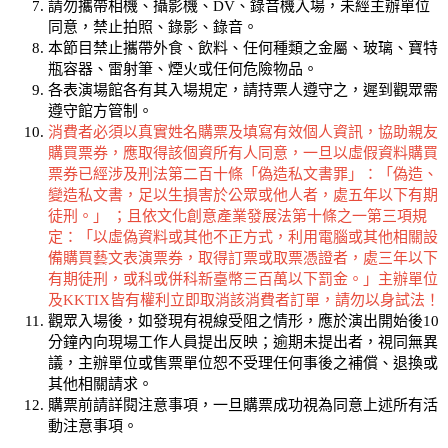
請勿攜帶相機、攝影機、DV、錄音機入場，未經主辦單位
同意，禁止拍照、錄影、錄音。
本節目禁止攜帶外食、飲料、任何種類之金屬、玻璃、寶特
瓶容器、雷射筆、煙火或任何危險物品。
各表演場館各有其入場規定，請持票人遵守之，遲到觀眾需
遵守館方管制。
消費者必須以真實姓名購票及填寫有效個人資訊，協助親友
購買票券，應取得該個資所有人同意，一旦以虛假資料購買
票券已經涉及刑法第二百十條「偽造私文書罪」：「偽造、
變造私文書，足以生損害於公眾或他人者，處五年以下有期
徒刑。」 ；且依文化創意產業發展法第十條之一第三項規
定：「以虛偽資料或其他不正方式，利用電腦或其他相關設
備購買藝文表演票券，取得訂票或取票憑證者，處三年以下
有期徒刑，或科或併科新臺幣三百萬以下罰金。」主辦單位
及KKTIX皆有權利立即取消該消費者訂單，請勿以身試法！
觀眾入場後，如發現有視線受阻之情形，應於演出開始後10
分鐘內向現場工作人員提出反映；逾期未提出者，視同無異
議，主辦單位或售票單位恕不受理任何事後之補償、退換或
其他相關請求。
購票前請詳閱注意事項，一旦購票成功視為同意上述所有活
動注意事項。