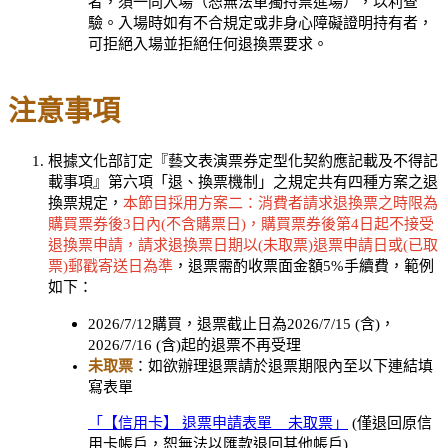
者，須一同入場（恕無法單獨持票進場），以利查
驗。入場時如有不合規定或非身心障礙證明持有者，
可拒絕入場並拒絕任何退換票要求。
注意事項
根據文化部訂定『藝文表演票券定型化契約應記載及不得記
載事項』第六項「退、換票機制」之規定共有四種方案之退
換票規定，
本節目採用方案二：消
費者請求退換票之時限為
購買票券後3日內(不含購票日)，購買票券後第4日起不接受
退換票申請，請求退換票日期以(未取票)退票申請日或(已取
票)郵戳寄送日為準
，退票需酌收票面金額5%手續費，範例
如下：
2026/7/12購買，退票截止日為2026/7/15 (含)，
2026/7/16 (含)起的退票不再受理
未取票
：如欲辦理退票請於退票期限內至以下連結填
寫表單
「【信用卡】 退票申請表單 _ 未取票」
(僅退回原信
用卡帳戶，恕無法以匯款退回其他帳戶)