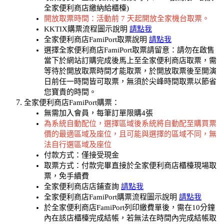
全家便利商店繳納給櫃檯)
開放取票時間：活動前 7 天起開放全家機台取票。
KKTIX購票流程圖示說明
請點我
全家便利商店FamiPort取票說明
請點我
選擇全家便利商店FamiPort取票請留意：請勿在啟售
當下於網站訂購完成後馬上至全家便利商店取票，需
等待於開放取票時間才能取票，於開放取票後至開演
日前任一時間皆可取票，無須於尖峰時間取票以節省
您寶貴的時間。
全家便利商店FamiPort購票：
無需加入會員，每筆訂單限購4張
為系統自動配位，選擇區域後系統將自動配至購買票
價的最適區域及座位，且可能與選擇的區域不同，無
法自行選區域及座位
付款方式：僅接受現金
取票方式：付款完畢直接於全家便利商店櫃檯現場取
票，免手續費
全家便利商店店鋪查詢
請點我
全家便利商店FamiPort購票流程圖示說明
請點我
於全家便利商店FamiPort列印繳費單後，需在10分鐘
內在該店櫃檯完成結帳，若無法在時間內完成結帳取