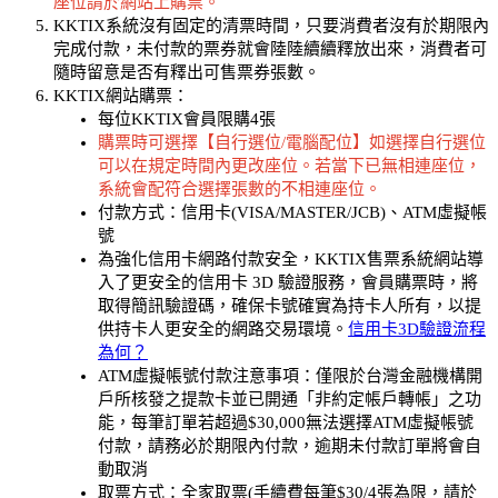
座位請於網站上購票。
KKTIX系統沒有固定的清票時間，只要消費者沒有於期限內
完成付款，未付款的票券就會陸陸續續釋放出來，消費者可
隨時留意是否有釋出可售票券張數。
KKTIX網站購票：
每位KKTIX會員限購4張
購票時可選擇【自行選位/電腦配位】如選擇自行選位
可以在規定時間內更改座位。若當下已無相連座位，
系統會配符合選擇張數的不相連座位。
付款方式：信用卡(VISA/MASTER/JCB)、ATM虛擬帳
號
為強化信用卡網路付款安全，KKTIX售票系統網站導
入了更安全的信用卡 3D 驗證服務，會員購票時，將
取得簡訊驗證碼，確保卡號確實為持卡人所有，以提
供持卡人更安全的網路交易環境。
信用卡3D驗證流程
為何？
ATM虛擬帳號付款注意事項：僅限於台灣金融機構開
戶所核發之提款卡並已開通「非約定帳戶轉帳」之功
能，每筆訂單若超過$30,000無法選擇ATM虛擬帳號
付款，請務必於期限內付款，逾期未付款訂單將會自
動取消
取票方式：全家取票(手續費每筆$30/4張為限，請於