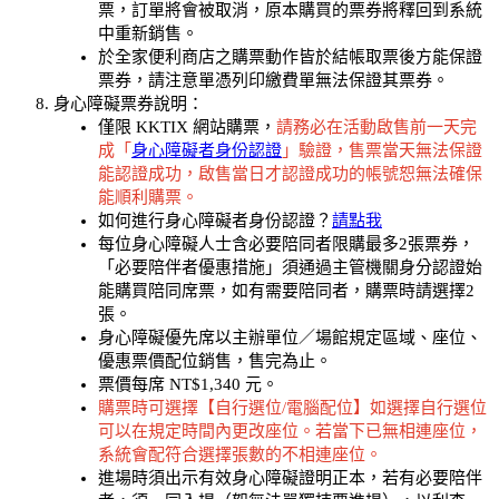
票，訂單將會被取消，原本購買的票券將釋回到系統
中重新銷售。
於全家便利商店之購票動作皆於結帳取票後方能保證
票券，請注意單憑列印繳費單無法保證其票券。
身心障礙票券說明：
僅限 KKTIX 網站購票，
請務必在活動啟售前一天完
成「
身心障礙者身份認證
」驗證，售票當天無法保證
能認證成功，啟售當日才認證成功的帳號恕無法確保
能順利購票。
如何進行身心障礙者身份認證？
請點我
每位身心障礙人士含必要陪同者限購最多2張票券，
「必要陪伴者優惠措施」須通過主管機關身分認證始
能購買陪同席票，如有需要陪同者，購票時請選擇2
張。
身心障礙優先席以主辦單位／場館規定區域、座位、
優惠票價配位銷售，售完為止。
票價每席 NT$1,340 元。
購票時可選擇【自行選位/電腦配位】如選擇自行選位
可以在規定時間內更改座位。若當下已無相連座位，
系統會配符合選擇張數的不相連座位。
進場時須出示有效身心障礙證明正本，若有必要陪伴