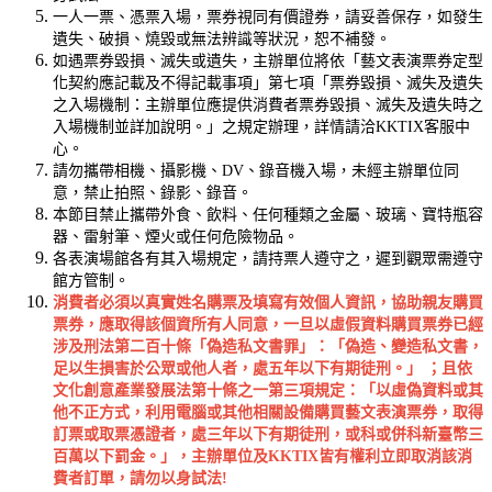
一人一票、憑票入場，票券視同有價證券，請妥善保存，如發生
遺失、破損、燒毀或無法辨識等狀況，恕不補發。
如遇票券毀損、滅失或遺失，主辦單位將依「藝文表演票券定型
化契約應記載及不得記載事項」第七項「票券毀損、滅失及遺失
之入場機制：主辦單位應提供消費者票券毀損、滅失及遺失時之
入場機制並詳加說明。」之規定辦理，詳情請洽KKTIX客服中
心。
請勿攜帶相機、攝影機、DV、錄音機入場，未經主辦單位同
意，禁止拍照、錄影、錄音。
本節目禁止攜帶外食、飲料、任何種類之金屬、玻璃、寶特瓶容
器、雷射筆、煙火或任何危險物品。
各表演場館各有其入場規定，請持票人遵守之，遲到觀眾需遵守
館方管制。
消費者必須以真實姓名購票及填寫有效個人資訊，協助親友購買
票券，應取得該個資所有人同意，一旦以虛假資料購買票券已經
涉及刑法第二百十條「偽造私文書罪」：「偽造、變造私文書，
足以生損害於公眾或他人者，處五年以下有期徒刑。」
；且依
文化創意產業發展法第十條之一第三項規定：「以虛偽資料或其
他不正方式，利用電腦或其他相關設備購買藝文表演票券，取得
訂票或取票憑證者，處三年以下有期徒刑，或科或併科新臺幣三
百萬以下罰金。」，主辦單位及
KKTIX
皆有權利立即取消該消
費者訂單，請勿以身試法
!