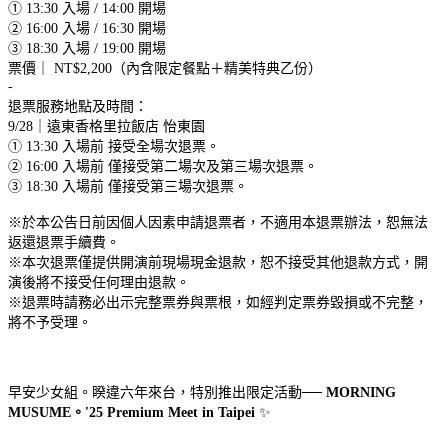
① 13:30 入場 / 14:00 開場
② 16:00 入場 / 16:30 開場
③ 18:30 入場 / 19:00 開場
票價｜ NT$2,200（內含限定餐點＋精美特典乙份）
-
退票服務地點及時間：
9/28｜遠東香格里拉飯店 怡東園
① 13:30 入場前 接受全場次退票。
② 16:00 入場前 僅接受第二場次及第三場次退票。
③ 18:30 入場前 僅接受第三場次退票。
※於本公告日前因個人因素申請退票者，不適用本退票辦法，恕無法
返還退票手續費。
※本次退票僅提供開演前現場現金退款，恕不接受其他退款方式，開
演後將不接受任何理由退款。
※退票時請務必出示完整票券與票根，如經判定票券毀損或不完整，
將不予受理。
早安少女組。睽違六年來台，特別推出限定活動──
MORNING
MUSUME。'25 Premium Meet in Taipei
✨