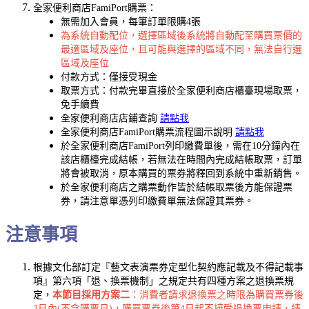
全家便利商店FamiPort購票：
無需加入會員，每筆訂單限購4張
為系統自動配位，選擇區域後系統將自動配至購買票價的
最適區域及座位，且可能與選擇的區域不同，無法自行選
區域及座位
付款方式：僅接受現金
取票方式：付款完畢直接於全家便利商店櫃臺現場取票，
免手續費
全家便利商店店鋪查詢
請點我
全家便利商店FamiPort購票流程圖示說明
請點我
於全家便利商店FamiPort列印繳費單後，需在10分鐘內在
該店櫃檯完成結帳，若無法在時間內完成結帳取票，訂單
將會被取消，原本購買的票券將釋回到系統中重新銷售。
於全家便利商店之購票動作皆於結帳取票後方能保證票
券，請注意單憑列印繳費單無法保證其票券。
注意事項
根據文化部訂定『藝文表演票券定型化契約應記載及不得記載事
項』第六項「退、換票機制」之規定共有四種方案之退換票規
定，
本節目採用方案二
：消費者請求退換票之時限為購買票券後
3日內(不含購票日)，購買票券後第4日起不接受退換票申請，請