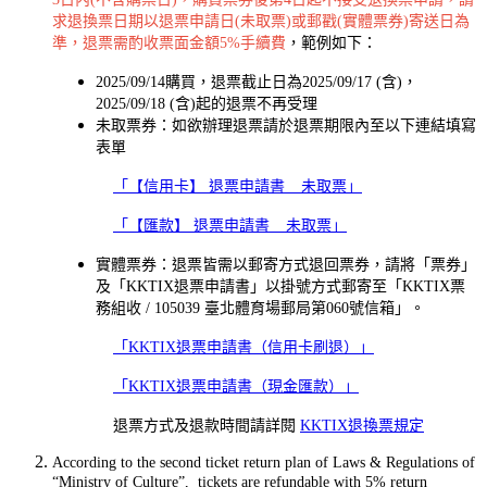
求退換票日期以退票申請日(未取票)或郵戳(實體票券)寄送日為
準，退票需酌收票面金額5%手續費
，範例如下：
2025/09/14購買，退票截止日為2025/09/17 (含)，
2025/09/18 (含)起的退票不再受理
未取票券：如欲辦理退票請於退票期限內至以下連結填寫
表單
「【信用卡】 退票申請書 _ 未取票」
「【匯款】 退票申請書 _ 未取票」
實體票券：退票皆需以郵寄方式退回票券，請將「票券」
及「KKTIX退票申請書」以掛號方式郵寄至「KKTIX票
務組收 / 105039 臺北體育場郵局第060號信箱」。
「KKTIX退票申請書（信用卡刷退）」
「KKTIX退票申請書（現金匯款）」
退票方式及退款時間請詳閱
KKTIX退換票規定
According to the second ticket return plan of Laws & Regulations of
“Ministry of Culture”, tickets are refundable with 5% return