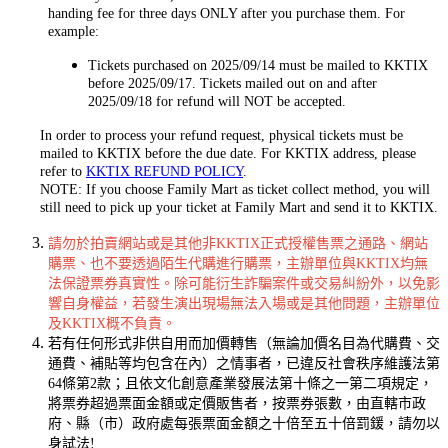
handing fee for three days ONLY after you purchase them. For
example:
Tickets purchased on 2025/09/14 must be mailed to KKTIX
before 2025/09/17. Tickets mailed out on and after
2025/09/18 for refund will NOT be accepted.
In order to process your refund request, physical tickets must be
mailed to KKTIX before the due date. For KKTIX address, please
refer to
KKTIX REFUND POLICY
.
NOTE: If you choose Family Mart as ticket collect method, you will
still need to pick up your ticket at Family Mart and send it to KKTIX.
請勿於拍賣網站或是其他非KKTIX正式授權售票之通路、網站
購票、也不要透過陌生代購進行購票，主辦單位與KKTIX均無
法保證票券真實性。除可能衍生詐騙案件或交易糾紛外，以免影
響自身權益，若發生演出現場無法入場或是其他問題，主辦單位
及KKTIX概不負責。
若有任何形式非供自用而加價轉售（無論加價名目為代購費、交
通費、補貼等均包含在內）之情事者，已違反社會秩序維護法第
64條第2款；且依文化創意產業發展法第十條之一第二項規定，
將票券超過票面金額或定價販售者，按票券張數，由直轄市政
府、縣（市）政府處每張票面金額之十倍至五十倍罰鍰，請勿以
身試法!