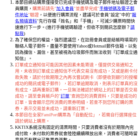
本節目網站購票僅接受已完成手機號碼及電子郵件地址驗證之會
員購買，
購票前請先"
加入會員
"並盡早完成"
手機號碼及電子郵
件地址
"驗證
，以便進行購票流程，建議可於會員"設定"中的"
報
名預填資料
"先行存檔「姓名」和「手機」，可減少購票時間快
速進行下一步。(進行手機號碼驗證，但收不到簡訊怎麼辦？
請
點我
)
為了確保您的權益，強烈建議您，在註冊會員或是結帳時填寫的
聯絡人電子郵件，盡量不要使用Yahoo或Hotmail郵件信箱，以免
因為擋信、漏信，甚至被視為垃圾郵件而無法收到『訂單成立通
知信』。
訂單成立通知信可能因其他因素未能寄達，僅提供交易通知之
用，未收到訂單成立通知信不代表交易沒有成功，又或是刷卡付
款失敗，請於付款期限之內再次嘗試刷卡（即便收到銀行的授權
成功的簡訊或電子郵件），若訂單逾期取消，則表示訂單真的沒
有成立，請再重新訂購。一旦無法確認於網站上的訂單是否交易
成功，請至會員帳戶的"
訂單
"查詢您的消費資料，只要是成功的
訂單，皆會顯示您所消費的票券明細，若查不到您所訂購的票
券，表示交易並未成功，請重新訂票。
本節目在全家FamiPort購票為「自動配位」，若需自行選擇座位
請於網站上購票。
KKTIX系統沒有固定的清票時間，只要消費者沒有於期限內完
成付款，未付款的票券就會陸陸續續釋放出來，消費者可隨時留
意是否有釋出可售票券張數。