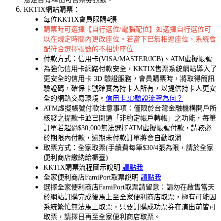
KKTIX網站購票：
每位KKTIX會員限購4張
購票時可選擇【自行選位/電腦配位】如選擇自行選位可
以在規定時間內更改座位。若當下已無相連座位，系統會
配符合選擇張數的不相連座位
付款方式：信用卡(VISA/MASTER/JCB)、ATM虛擬帳號
為強化信用卡網路付款安全，KKTIX售票系統網站導入了
更安全的信用卡 3D 驗證服務，會員購票時，將取得簡訊
驗證碼，確保卡號確實為持卡人所有，以提供持卡人更安
全的網路交易環境。
信用卡3D驗證流程為何？
ATM虛擬帳號付款注意事項：僅限於台灣金融機構開戶所
核發之提款卡並已開通「非約定帳戶轉帳」之功能，每筆
訂單若超過$30,000無法選擇ATM虛擬帳號付款，請務必
於期限內付款，逾期未付款訂單將會自動取消
取票方式：全家取票(手續費每筆$30/4張為限，請於全家
便利商店繳納給櫃臺)
KKTIX購票流程圖示說明
請點我
全家便利商店FamiPort取票說明
請點我
選擇全家便利商店FamiPort取票請留意：請勿在啟售當天
於網站訂購完成後馬上至全家便利商店取票，極有可能因
系統繁忙無法馬上取票，只要訂購成功票券在演出前皆可
取票，請擇日再至全家便利商店取票。