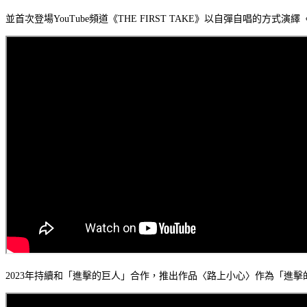
並首次登場YouTube頻道《THE FIRST TAKE》以自彈自唱的方式演
2023年持續和「進擊的巨人」合作，推出作品〈路上小心〉作為「進擊的巨人