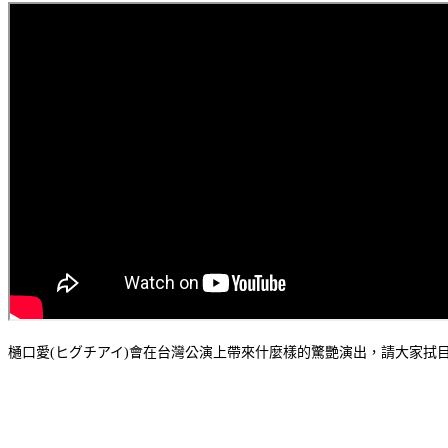
樋口愛(ヒグチアイ)會在台灣公演上帶來什麼樣的驚艷演出，請大家拭