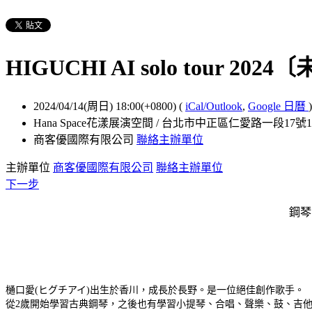
HIGUCHI AI solo tour 202
2024/04/14(周日) 18:00(+0800)
(
iCal/Outlook
,
Google 日曆
)
Hana Space花漾展演空間 / 台北市中正區仁愛路一段17號
商客優國際有限公司
聯絡主辦單位
主辦單位
商客優國際有限公司
聯絡主辦單位
下一步
鋼琴
樋口愛(ヒグチアイ)出生於香川，成長於長野。是一位絕佳創作歌手。
從2歲開始學習古典鋼琴，之後也有學習小提琴、合唱、聲樂、鼓、吉他