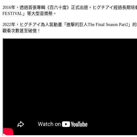
2016年，透過首張專輯《百六十度》正式出道。ヒグチアイ經過長期培養的出色
FESTIVAL」等大型音樂祭。
2022年，ヒグチアイ為人氣動畫「進擊的巨人The Final Season P
觀看次數甚至破億！