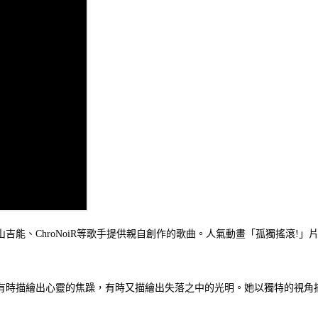
吉能、ChroNoiR等歌手提供親自創作的歌曲。人氣動畫「孤獨搖滾!
有時描繪出心靈的焦躁，有時又描繪出失落之中的光明。她以獨特的視角