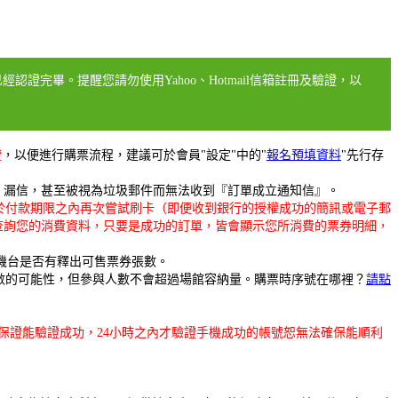
認證完畢。提醒您請勿使用Yahoo、Hotmail信箱註冊及驗證，以
證
，以便進行購票流程，建議可於會員"設定"中的"
報名預填資料
"先行存
擋信、漏信，甚至被視為垃圾郵件而無法收到『訂單成立通知信』。
於付款期限之內再次嘗試刷卡（即便收到銀行的授權成功的簡訊或電子郵
查詢您的消費資料，只要是成功的訂單，皆會顯示您所消費的票券明細，
機台是否有釋出可售票券張數。
數的可能性，但參與人數不會超過場館容納量。購票時序號在哪裡？
請點
保證能驗證成功，24小時之內才驗證手機成功的帳號恕無法確保能順利