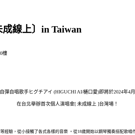
4〔未成線上〕in Taiwan
10樓
自彈自唱歌手ヒグチアイ (HIGUCHI AI/樋口愛)即將於2024年4月
在台北舉辦首次個人演唱會[ 未成線上 ]台灣場！
等經驗，從小接觸了各式各樣的音樂 。從18歲開始以鋼琴獨奏搭配歌唱