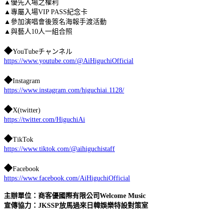
▲優先入場之權利
▲專屬入場VIP PASS紀念卡
▲參加演唱會後簽名海報手渡活動
▲與藝人10人一組合照
◆
YouTubeチャンネル
https://www.youtube.com/@AiHiguchiOfficial
◆
Instagram
https://www.instagram.com/higuchiai.1128/
◆
X(twitter)
https://twitter.com/HiguchiAi
◆
TikTok
https://www.tiktok.com/@aihiguchistaff
◆
Facebook
https://www.facebook.com/AiHiguchiOfficial
主辦單位：商客優國際有限公司Welcome Music
宣傳協力：JKSSP放馬過來日韓娛樂特設對策室