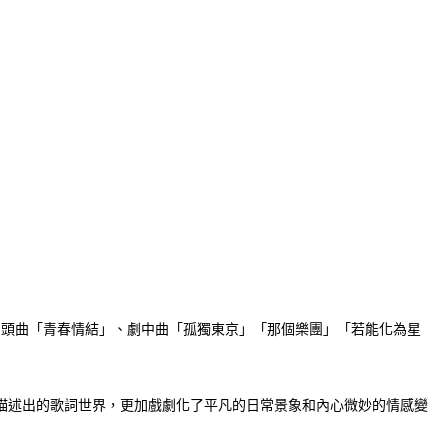
」片頭曲「青春情結」、劇中曲「孤獨東京」「那個樂團」「若能化為星
描述出的歌詞世界，更加戲劇化了平凡的日常景象和內心微妙的情感變