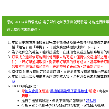
您的KKTIX會員需完成"電子郵件地址及手機號碼驗證"才能進行購
避免驗證信未能寄達。
本節目網站購票僅接受已完成手機號碼及電子郵件地址驗證之會
檔「姓名」和「手機」，可減少購票時間快速進行下一步。
為了確保您的權益，強烈建議您，在註冊會員或是結帳時填寫的聯絡
訂單成立通知信可能因其他因素未能寄達，僅提供交易通知之用
件），若訂單逾期取消，則表示訂單真的沒有成立，請再重新訂
若查不到您所訂購的票券，表示交易並未成功，請重新訂票。
KKTIX系統沒有固定的清票時間，只要消費者沒有於期限內完
本節目演出當天需依票面序號整隊入場，若有消費者未結帳或退
我
KKTIX網站購票：
需
加入會員
並通過
"
手機號碼及電子郵件地址
"
驗證，
每位K
購票。
進行手機號碼驗證，但收不到簡訊怎麼辦？
請點我
付款方式：信用卡(VISA/MASTER/JCB)、ATM虛擬帳號