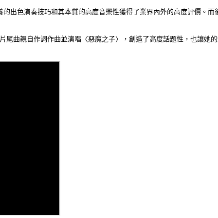
演奏技巧和其本質的高度音樂性獲得了業界內外的高度評價。而後還參加了「FUJI
art2」的片尾曲親自作詞作曲並演唱〈惡魔之子〉，創造了高度話題性，也讓她的知名度一