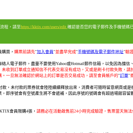
票流程，請至
https://kktix.com/users/edit
確認是否您的電子郵件及手機號碼已經
員購買，
購票前請先
"
加入會員
"
並盡早完成
"
手機號碼及電子郵件地址
"
驗
人電子郵件，盡量不要使用Yahoo或Hotmail郵件信箱，以免因為
，未收到訂單成立通知信不代表交易沒有成功，又或是刷卡付款失敗，請
購。一旦無法確認於網站上的訂單是否交易成功，請至會員帳戶的
"
訂單
"
成付款，未付款的票券就會陸陸續續釋放出來，消費者可隨時留意網頁或是
票，即序號會有空號產生將不會遞補，因此序號的號碼會有超過場館容留
KTIX會員限購4張，
請務必在活動啟售前24小時完成驗證，售票當天無法