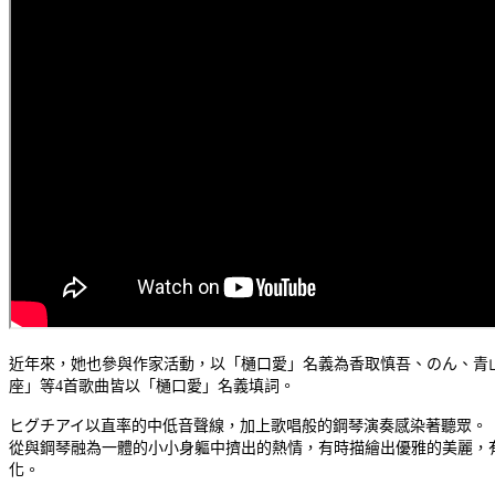
近年來，她也參與作家活動，以「樋口愛」名義為香取慎吾、のん、青山
座」等4首歌曲皆以「樋口愛」名義填詞。
ヒグチアイ以直率的中低音聲線，加上歌唱般的鋼琴演奏感染著聽眾。
從與鋼琴融為一體的小小身軀中擠出的熱情，有時描繪出優雅的美麗，
化。