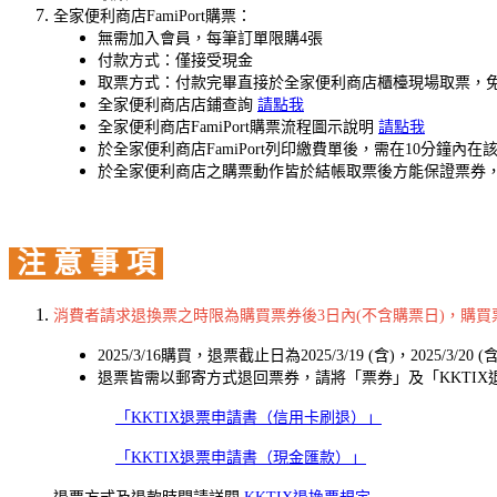
全家便利商店FamiPort購票：
無需加入會員，每筆訂單限購4張
付款方式：僅接受現金
取票方式：付款完畢直接於全家便利商店櫃檯現場取票，
全家便利商店店鋪查詢
請點我
全家便利商店FamiPort購票流程圖示說明
請點我
於全家便利商店FamiPort列印繳費單後，需在10分
於全家便利商店之購票動作皆於結帳取票後方能保證票券
注 意 事 項
消費者請求退換票之時限為購買票券後3日內(不含購票日)，購
2025/3/16購買，退票截止日為2025/3/19 (含)，2025/3/
退票皆需以郵寄方式退回票券，請將「票券」及「KKTIX退票申
「KKTIX退票申請書（信用卡刷退）」
「KKTIX退票申請書（現金匯款）」