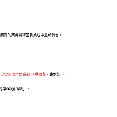
原本購買的票券將釋回到系統中重新銷售。
退票需酌收票面金額5%手續費
，範例如下：
局第060號信箱」。