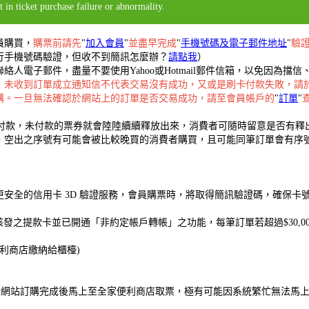
 in ticket purchase failure or abnormality.
員購買，
購票前請先
"
加入會員
"
並盡早完成
"
手機號碼及電子郵件地址
"
驗
行手機號碼驗證，但收不到簡訊怎麼辦？
請點我
）
人電子郵件，盡量不要使用Yahoo或Hotmail郵件信箱，以免因為
，未收到訂單成立通知信不代表交易沒有成功，又或是刷卡付款失敗，請
購。一旦無法確認於網站上的訂單是否交易成功，請至會員帳戶的
"
訂單
"
成付款，未付款的票券就會陸陸續續釋放出來，消費者可隨時留意是否有釋
空出之序號有可能會被比較晚買的消費者購買，且可能同筆訂單會有序號不連
了更安全的信用卡 3D 驗證服務，會員購票時，將取得簡訊驗證碼，確保
發之提款卡並已開通「非約定帳戶轉帳」之功能，每筆訂單若超過$30,0
便利商店繳納給櫃檯)
售當天於網站訂購完成後馬上至全家便利商店取票，極有可能因系統繁忙無法