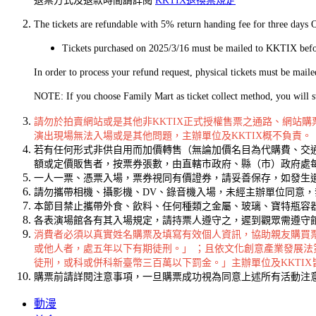
退票方式及退款時間請詳閱
KKTIX退換票規定
The tickets are refundable with 5% return handing fee for three day
Tickets purchased on 2025/3/16 must be mailed to KKTIX befor
In order to process your refund request, physical tickets must be mai
NOTE: If you choose Family Mart as ticket collect method, you will st
請勿於拍賣網站或是其他非KKTIX正式授權售票之通路、網站
演出現場無法入場或是其他問題，主辦單位及KKTIX概不負責。
若有任何形式非供自用而加價轉售（無論加價名目為代購費、交通
額或定價販售者，按票券張數，由直轄市政府、縣（市）政府處
一人一票、憑票入場，票券視同有價證券，請妥善保存，如發生
請勿攜帶相機、攝影機、DV、錄音機入場，未經主辦單位同意
本節目禁止攜帶外食、飲料、任何種類之金屬、玻璃、寶特瓶容
各表演場館各有其入場規定，請持票人遵守之，遲到觀眾需遵守
消費者必須以真實姓名購票及填寫有效個人資訊，協助親友購買
或他人者，處五年以下有期徒刑。」 ；且依文化創意產業發展
徒刑，或科或併科新臺幣三百萬以下罰金。」主辦單位及KKTI
購票前請詳閱注意事項，一旦購票成功視為同意上述所有活動注
動漫