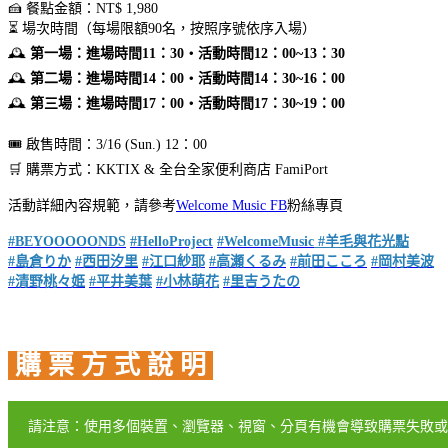
🍰 餐點金額：NT$ 1,980
⏳ 場次時間（每場限額90名，按照序號依序入場）
🕰
第一場：進場時間11：30‧活動時間12：00~13：30
🕰
第二場：進場時間14：00‧活動時間14：30~16：00
🕰
第三場：進場時間17：00‧活動時間17：30~19：00
🎟 啟售時間：3/16 (Sun.) 12：00
🛒 購票方式：KKTIX & 全台全家便利商店 FamiPort
活動詳細內容規範，請參考
Welcome Music FB
粉絲專頁
#BEYOOOOONDS
#HelloProject
#WelcomeMusic
#羊毛與花光點
#
島倉りか
#
西田汐里
#
江口紗耶
#
高瀬くるみ
#
前田こころ
#
岡村美波
#
清野桃々姫
#
平井美葉
#
小林萌花
#
里吉うたの
購 票 方 式 說 明
請注意：使用多個裝置、瀏覽器、視窗、分頁有機會導致購票失敗或