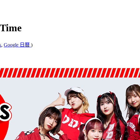
Time
k
,
Google 日曆
)