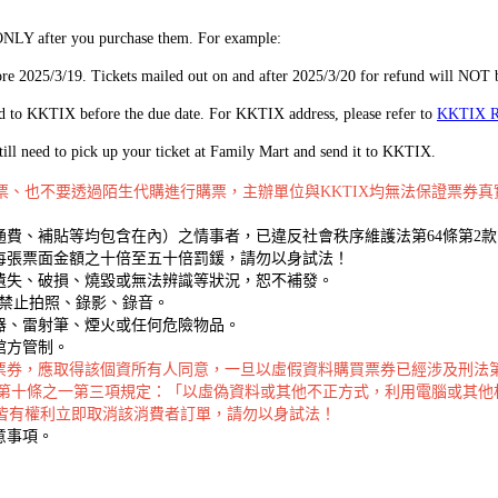
s ONLY after you purchase them. For example:
e 2025/3/19. Tickets mailed out on and after 2025/3/20 for refund will NOT 
led to KKTIX before the due date. For KKTIX address, please refer to
KKTIX 
ill need to pick up your ticket at Family Mart and send it to KKTIX.
購票、也不要透過陌生代購進行購票，主辦單位與KKTIX均無法保證票券
費、補貼等均包含在內）之情事者，已違反社會秩序維護法第64條第2
每張票面金額之十倍至五十倍罰鍰，請勿以身試法！
遺失、破損、燒毀或無法辨識等狀況，恕不補發。
，禁止拍照、錄影、錄音。
器、雷射筆、煙火或任何危險物品。
館方管制。
票券，應取得該個資所有人同意，一旦以虛假資料購買票券已經涉及刑法
法第十條之一第三項規定：「以虛偽資料或其他不正方式，利用電腦或其他
X皆有權利立即取消該消費者訂單，請勿以身試法！
意事項。