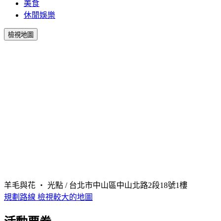
美食
休閒娛樂
檢視地圖
羊毛與花 ‧ 光點 / 台北市中山區中山北路2段18號1樓
規劃路線
檢視較大的地圖