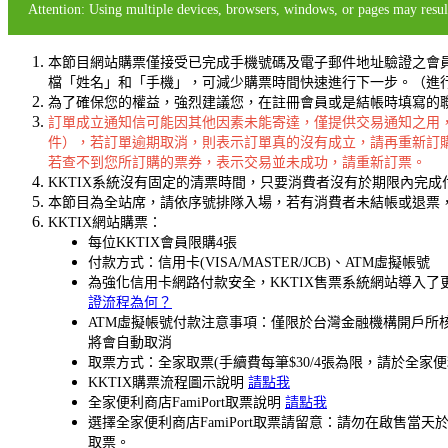
Attention: Using multiple devices, browsers, windows, or pages may result
本節目網站購票僅接受已完成手機號碼及電子郵件地址驗證之會
檔「姓名」和「手機」，可減少購票時間快速進行下一步。（進
為了確保您的權益，強烈建議您，在註冊會員或是結帳時填寫的聯絡
訂單成立通知信可能因其他因素未能寄達，僅提供交易通知之用
件），若訂單逾期取消，則表示訂單真的沒有成立，請再重新訂
若查不到您所訂購的票券，表示交易並未成功，請重新訂票。
KKTIX系統沒有固定的清票時間，只要消費者沒有於期限內完
本節目為全站席，請依序號排隊入場，若有消費者未結帳或退票，
KKTIX網站購票：
每位KKTIX會員限購4張
付款方式：信用卡(VISA/MASTER/JCB)、ATM虛擬帳號
為強化信用卡網路付款安全，KKTIX售票系統網站導入
證流程為何？
ATM虛擬帳號付款注意事項：僅限於台灣金融機構開戶所核
將會自動取消
取票方式：全家取票(手續費每筆$30/4張為限，請於全家
KKTIX購票流程圖示說明
請點我
全家便利商店FamiPort取票說明
請點我
選擇全家便利商店FamiPort取票請留意：請勿在啟
取票。