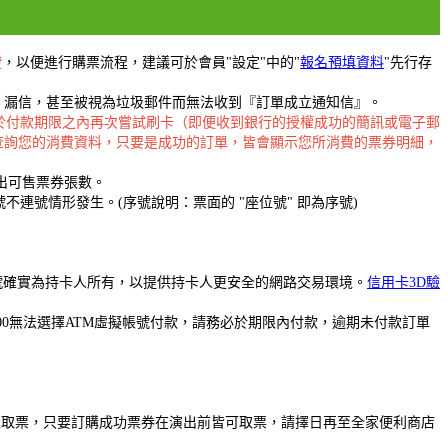
證
，以便進行購票流程，建議可於會員"設定"中的"
報名預填資料
"先行存
擋信、漏信，甚至被視為垃圾郵件而無法收到『訂單成立通知信』。
於付款期限之內再次嘗試刷卡（即便收到銀行的授權成功的簡訊或電子郵
查詢您的消費資料，只要是成功的訂單，皆會顯示您所消費的票券明細，
出可售票券張數。
號情形發生。(序號說明：票面的 "座位號" 即為序號)
卡號確實為持卡人所有，以提供持卡人更安全的網路交易環境。
信用卡3D驗
00無法選擇ATM虛擬帳號付款，請務必於期限內付款，逾期未付款訂單
馬上取票，只要訂購成功票券在演出前皆可取票，請擇日再至全家便利商店