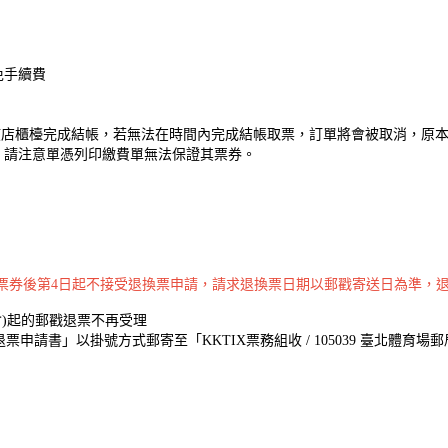
免手續費
鐘內在該店櫃檯完成結帳，若無法在時間內完成結帳取票，訂單將會被取消，
，請注意單憑列印繳費單無法保證其票券。
買票券後第4日起不接受退換票申請，請求退換票日期以郵戳寄送日為準，
20 (含)起的郵戳退票不再受理
請書」以掛號方式郵寄至「KKTIX票務組收 / 105039 臺北體育場郵