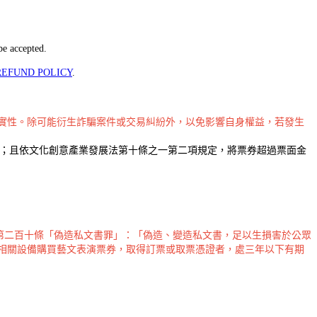
be accepted.
REFUND POLICY
.
真實性。除可能衍生詐騙案件或交易糾紛外，以免影響自身權益，若發生
款；且依文化創意產業發展法第十條之一第二項規定，將票券超過票面金
第二百十條「偽造私文書罪」：「偽造、變造私文書，足以生損害於公眾
相關設備購買藝文表演票券，取得訂票或取票憑證者，處三年以下有期