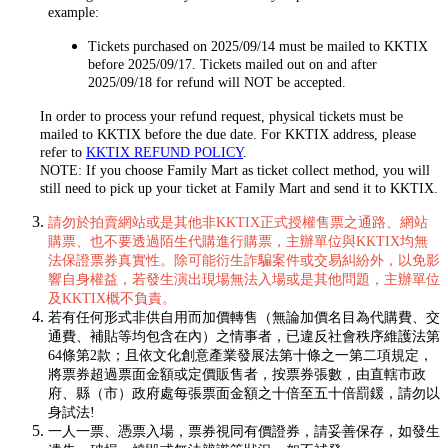
example:
Tickets purchased on 2025/09/14 must be mailed to KKTIX
before 2025/09/17. Tickets mailed out on and after
2025/09/18 for refund will NOT be accepted.
In order to process your refund request, physical tickets must be
mailed to KKTIX before the due date. For KKTIX address, please
refer to
KKTIX REFUND POLICY
.
NOTE: If you choose Family Mart as ticket collect method, you will
still need to pick up your ticket at Family Mart and send it to KKTIX.
請勿於拍賣網站或是其他非KKTIX正式授權售票之通路、網站
購票、也不要透過陌生代購進行購票，主辦單位與KKTIX均無
法保證票券真實性。除可能衍生詐騙案件或交易糾紛外，以免影
響自身權益，若發生演出現場無法入場或是其他問題，主辦單位
及KKTIX概不負責。
若有任何形式非供自用而加價轉售（無論加價名目為代購費、交
通費、補貼等均包含在內）之情事者，已違反社會秩序維護法第
64條第2款；且依文化創意產業發展法第十條之一第二項規定，
將票券超過票面金額或定價販售者，按票券張數，由直轄市政
府、縣（市）政府處每張票面金額之十倍至五十倍罰鍰，請勿以
身試法!
一人一票、憑票入場，票券視同有價證券，請妥善保存，如發生