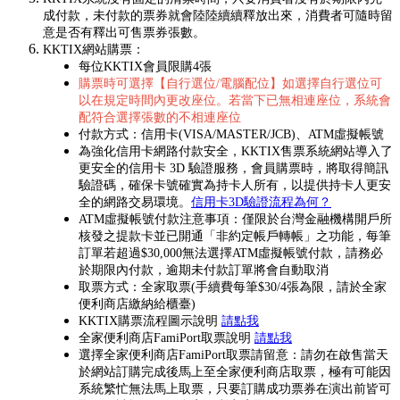
成付款，未付款的票券就會陸陸續續釋放出來，消費者可隨時留
意是否有釋出可售票券張數。
KKTIX網站購票：
每位KKTIX會員限購4張
購票時可選擇【自行選位/電腦配位】如選擇自行選位可
以在規定時間內更改座位。若當下已無相連座位，系統會
配符合選擇張數的不相連座位
付款方式：信用卡(VISA/MASTER/JCB)、ATM虛擬帳號
為強化信用卡網路付款安全，KKTIX售票系統網站導入了
更安全的信用卡 3D 驗證服務，會員購票時，將取得簡訊
驗證碼，確保卡號確實為持卡人所有，以提供持卡人更安
全的網路交易環境。
信用卡3D驗證流程為何？
ATM虛擬帳號付款注意事項：僅限於台灣金融機構開戶所
核發之提款卡並已開通「非約定帳戶轉帳」之功能，每筆
訂單若超過$30,000無法選擇ATM虛擬帳號付款，請務必
於期限內付款，逾期未付款訂單將會自動取消
取票方式：全家取票(手續費每筆$30/4張為限，請於全家
便利商店繳納給櫃臺)
KKTIX購票流程圖示說明
請點我
全家便利商店FamiPort取票說明
請點我
選擇全家便利商店FamiPort取票請留意：請勿在啟售當天
於網站訂購完成後馬上至全家便利商店取票，極有可能因
系統繁忙無法馬上取票，只要訂購成功票券在演出前皆可