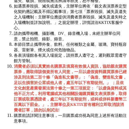
遺失、破損、燒毀或無法辨識等狀況，恕不補發。
如遇票券毀損、滅失或遺失，主辦單位將依「藝文表演票券定型
化契約應記載及不得記載事項」第七項「票券毀損、滅失及遺失
之入場機制：主辦單位應提供消費者票券毀損、滅失及遺失時之
入場機制並詳加說明。」之規定辦理，詳情請洽KKTIX客服中
心。
請勿攜帶相機、攝影機、DV、錄音機入場，未經主辦單位同
意，禁止拍照、錄影、錄音。
本節目禁止攜帶外食、飲料、任何種類之金屬、玻璃、寶特瓶容
器、雷射筆、煙火或任何危險物品。
各表演場館各有其入場規定，請持票人遵守之，遲到觀眾需遵守
館方管制。
消費者必須以真實姓名購票及填寫有效個人資訊，協助親友購買
票券，應取得該個資所有人同意，一旦以虛假資料購買票券已經
涉及刑法第二百十條「偽造私文書罪」：「偽造、變造私文書，
足以生損害於公眾或他人者，處五年以下有期徒刑。」
；且依
文化創意產業發展法第十條之一第三項規定：「以虛偽資料或其
他不正方式，利用電腦或其他相關設備購買藝文表演票券，取得
訂票或取票憑證者，處三年以下有期徒刑，或科或併科新臺幣三
百萬以下罰金。」，主辦單位及
KKTIX
皆有權利立即取消該消
費者訂單，請勿以身試法
!
購票前請詳閱注意事項，一旦購票成功視為同意上述所有活動注
意事項。