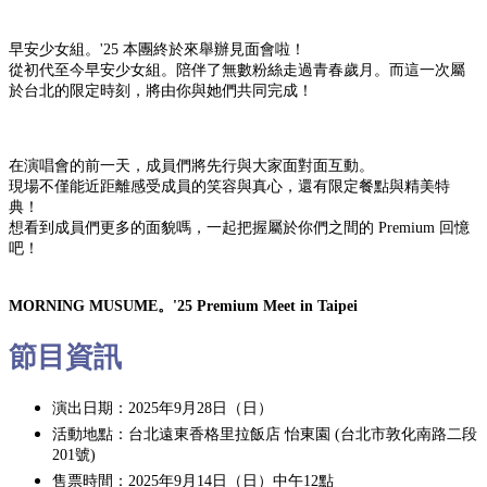
早安少女組。'25 本團終於來舉辦見面會啦！
從初代至今早安少女組。陪伴了無數粉絲走過青春歲月。而這一次屬
於台北的限定時刻，將由你與她們共同完成！
在演唱會的前一天，成員們將先行與大家面對面互動。
現場不僅能近距離感受成員的笑容與真心，還有限定餐點與精美特
典！
想看到成員們更多的面貌嗎，一起把握屬於你們之間的 Premium 回憶
吧！
MORNING MUSUME
。'25 Premium Meet in Taipei
節目資訊
演出日期：2025年9月28日（日）
活動地點：台北遠東香格里拉飯店 怡東園 (台北市敦化南路二段
201號)
售票時間：2025年9月14日（日）中午12點