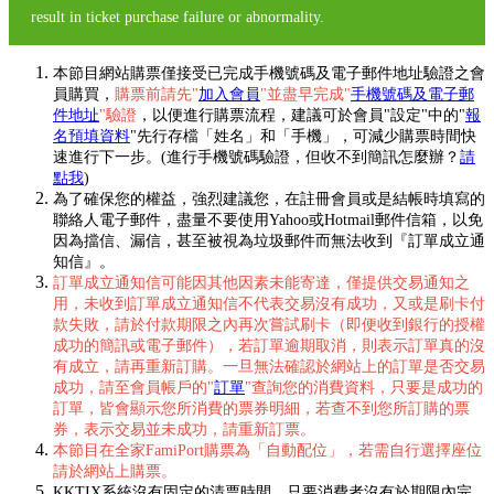
result in ticket purchase failure or abnormality.
本節目網站購票僅接受已完成手機號碼及電子郵件地址驗證之會
員購買，
購票前請先"
加入會員
"並盡早完成"
手機號碼及電子郵
件地址
"驗證
，以便進行購票流程，建議可於會員"設定"中的"
報
名預填資料
"先行存檔「姓名」和「手機」，可減少購票時間快
速進行下一步。(進行手機號碼驗證，但收不到簡訊怎麼辦？
請
點我
)
為了確保您的權益，強烈建議您，在註冊會員或是結帳時填寫的
聯絡人電子郵件，盡量不要使用Yahoo或Hotmail郵件信箱，以免
因為擋信、漏信，甚至被視為垃圾郵件而無法收到『訂單成立通
知信』。
訂單成立通知信可能因其他因素未能寄達，僅提供交易通知之
用，未收到訂單成立通知信不代表交易沒有成功，又或是刷卡付
款失敗，請於付款期限之內再次嘗試刷卡（即便收到銀行的授權
成功的簡訊或電子郵件），若訂單逾期取消，則表示訂單真的沒
有成立，請再重新訂購。一旦無法確認於網站上的訂單是否交易
成功，請至會員帳戶的"
訂單
"查詢您的消費資料，只要是成功的
訂單，皆會顯示您所消費的票券明細，若查不到您所訂購的票
券，表示交易並未成功，請重新訂票。
本節目在全家FamiPort購票為「自動配位」，若需自行選擇座位
請於網站上購票。
KKTIX系統沒有固定的清票時間，只要消費者沒有於期限內完