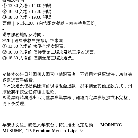
① 13:30 入場 / 14:00 開場
② 16:00 入場 / 16:30 開場
③ 18:30 入場 / 19:00 開場
票價｜ NT$2,200（內含限定餐點＋精美特典乙份）
-
退票服務地點及時間：
9/28｜遠東香格里拉飯店 怡東園
① 13:30 入場前 接受全場次退票。
② 16:00 入場前 僅接受第二場次及第三場次退票。
③ 18:30 入場前 僅接受第三場次退票。
※於本公告日前因個人因素申請退票者，不適用本退票辦法，恕無法
返還退票手續費。
※本次退票僅提供開演前現場現金退款，恕不接受其他退款方式，開
演後將不接受任何理由退款。
※退票時請務必出示完整票券與票根，如經判定票券毀損或不完整，
將不予受理。
早安少女組。睽違六年來台，特別推出限定活動──
MORNING
MUSUME。'25 Premium Meet in Taipei
✨