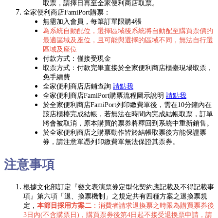
取票，請擇日再至全家便利商店取票。
全家便利商店FamiPort購票：
無需加入會員，每筆訂單限購4張
為系統自動配位，選擇區域後系統將自動配至購買票價的
最適區域及座位，且可能與選擇的區域不同，無法自行選
區域及座位
付款方式：僅接受現金
取票方式：付款完畢直接於全家便利商店櫃臺現場取票，
免手續費
全家便利商店店鋪查詢
請點我
全家便利商店FamiPort購票流程圖示說明
請點我
於全家便利商店FamiPort列印繳費單後，需在10分鐘內在
該店櫃檯完成結帳，若無法在時間內完成結帳取票，訂單
將會被取消，原本購買的票券將釋回到系統中重新銷售。
於全家便利商店之購票動作皆於結帳取票後方能保證票
券，請注意單憑列印繳費單無法保證其票券。
注意事項
根據文化部訂定『藝文表演票券定型化契約應記載及不得記載事
項』第六項「退、換票機制」之規定共有四種方案之退換票規
定，
本節目採用方案二
：消費者請求退換票之時限為購買票券後
3日內(不含購票日)，購買票券後第4日起不接受退換票申請，請