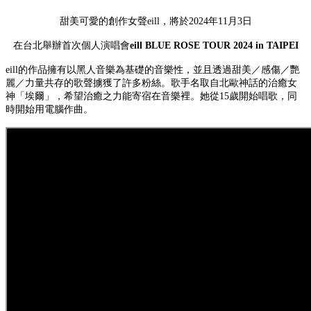
甜美可愛的創作女聲eill，將於2024年11月3日
在台北舉辦首次個人演唱會
eill BLUE ROSE TOUR 2024 in TAIPEI
eill的作品擁有以黑人音樂為基礎的音樂性，並且透過甜美／感傷／艷
麗／力量共存的歌聲擄獲了許多粉絲。歌手名取自北歐神話的治癒女
神「埃爾」，希望治癒之力能寄宿在音樂裡。她從15歲開始唱歌，同
時開始用電腦作曲。