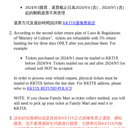
2024/9/1購買，退票截止日為2024/9/4 (含)，2024/9/5 (含)
起的郵戳退票不再受理
退票方式及退款時間請詳閱
KKTIX退換票規定
According to the second ticket return plan of Laws & Regulations
of“Ministry of Culture”, tickets are refundable with 5% return
handing fee for three days ONLY after you purchase them. For
example:
Tickets purchased on 2024/9/1 must be mailed to KKTIX
before 2024/9/4. Tickets mailed out on and after 2024/9/5 for
refund will NOT be accepted.
In order to process your refund request, physical tickets must be
mailed to KKTIX before the due date. For KKTIX address, please
refer to
KKTIX REFUND POLICY
.
NOTE: If you choose Family Mart as ticket collect method, you will
still need to pick up your ticket at Family Mart and send it to
KKTIX.
請勿於拍賣網站或是其他非KKTIX正式授權售票之通路、網站
購票、也不要透過陌生代購進行購票，主辦單位與KKTIX均無