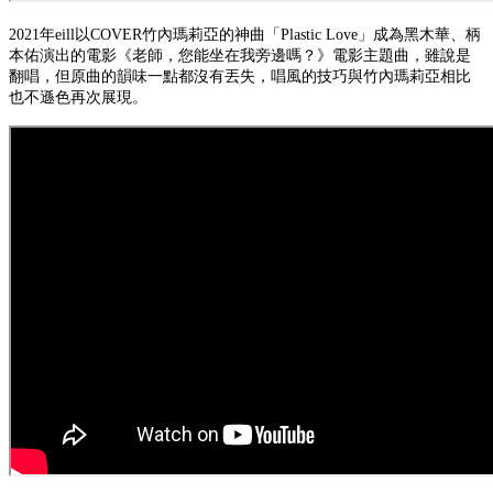
2021年eill以COVER竹內瑪莉亞的神曲「Plastic Love」成為黑木華、柄
本佑演出的電影《老師，您能坐在我旁邊嗎？》電影主題曲，雖說是
翻唱，但原曲的韻味一點都沒有丟失，唱風的技巧與竹內瑪莉亞相比
也不遜色再次展現。