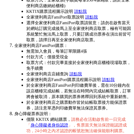
取票方式：全家取票(手續費每筆$30/4張為限，請於全家
便利商店繳納給櫃檯)
KKTIX購票流程圖示說明
請點我
全家便利商店FamiPort取票說明
請點我
選擇全家便利商店FamiPort取票請留意：請勿在啟售當天
於網站訂購完成後馬上至全家便利商店取票，極有可能因
系統繁忙無法馬上取票，只要訂購成功票券在演出前皆可
取票，請擇日再至全家便利商店取票。
全家便利商店FamiPort購票：
無需加入會員，每筆訂單限購4張
付款方式：僅接受現金
取票方式：付款完畢直接於全家便利商店櫃檯現場取票，
免手續費
全家便利商店店鋪查詢
請點我
全家便利商店FamiPort購票流程圖示說明
請點我
於全家便利商店FamiPort列印繳費單後，需在10分鐘內在
該店櫃檯完成結帳，若無法在時間內完成結帳取票，訂單
將會被取消，原本購買的票券將釋回到系統中重新銷售。
於全家便利商店之購票動作皆於結帳取票後方能保證票
券，請注意單憑列印繳費單無法保證其票券。
身心障礙票券說明：
僅限 KKTIX 網站購票，
請務必在活動啟售前一日完成
「
身心障礙者身份認證
」，售票當天無法保證能認證成
功，24小時之內才認證的帳號恕無法確保能順利購票。