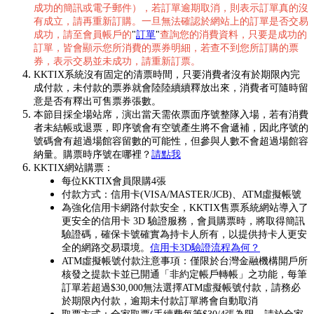
成功的簡訊或電子郵件），若訂單逾期取消，則表示訂單真的沒
有成立，請再重新訂購。一旦無法確認於網站上的訂單是否交易
成功，請至會員帳戶的
"
訂單
"
查詢您的消費資料，只要是成功的
訂單，皆會顯示您所消費的票券明細，若查不到您所訂購的票
券，表示交易並未成功，請重新訂票。
KKTIX系統沒有固定的清票時間，只要消費者沒有於期限內完
成付款，未付款的票券就會陸陸續續釋放出來，消費者可隨時留
意是否有釋出可售票券張數。
本節目採全場站席，演出當天需依票面序號整隊入場，若有消費
者未結帳或退票，即序號會有空號產生將不會遞補，因此序號的
號碼會有超過場館容留數的可能性，但參與人數不會超過場館容
納量。購票時序號在哪裡？
請點我
KKTIX網站購票：
每位KKTIX會員限購4張
付款方式：信用卡(VISA/MASTER/JCB)、ATM虛擬帳號
為強化信用卡網路付款安全，KKTIX售票系統網站導入了
更安全的信用卡 3D 驗證服務，會員購票時，將取得簡訊
驗證碼，確保卡號確實為持卡人所有，以提供持卡人更安
全的網路交易環境。
信用卡3D驗證流程為何？
ATM虛擬帳號付款注意事項：僅限於台灣金融機構開戶所
核發之提款卡並已開通「非約定帳戶轉帳」之功能，每筆
訂單若超過$30,000無法選擇ATM虛擬帳號付款，請務必
於期限內付款，逾期未付款訂單將會自動取消