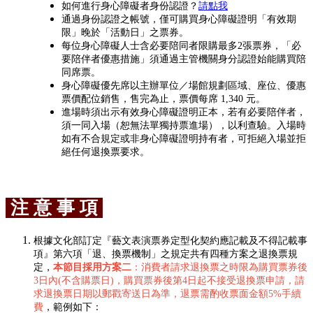
如何進行身心障礙者身份認證？
請點我
通過身份認證之帳號，僅可購買身心障礙證明「有效期
限」晚於「活動日」之票券。
每位身心障礙人士含必要陪同者限購最多2張票券，「必
要陪伴者優惠措施」須通過主管機關身分認證始能購買陪
同席票。
身心障礙優先席以主辦單位／場館規劃區域、座位、優惠
票價配位銷售，售完為止，票價每席 1,340 元。
進場時須出示有效身心障礙證明正本，若有必要陪伴者，
須一同入場（恕無法單獨持票進場），以利查驗。入場時
如有不合規定或非身心障礙證明持有者，可拒絕入場並拒
絕任何退換票要求。
注 意 事 項
根據文化部訂定『藝文表演票券定型化契約應記載及不得記載事
項』第六項「退、換票機制」之規定共有四種方案之退換票規
定，
本節目採用方案二
：消費者請求退換票之時限為購買票券後
3日內(不含購票日)，購買票券後第4日起不接受退換票申請，請
求退換票日期以郵戳寄送日為準，退票需酌收票面金額5%手續
費
，範例如下：