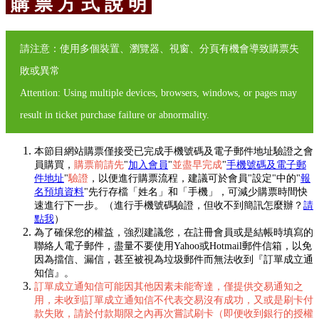
購 票 方 式 說 明
請注意：使用多個裝置、瀏覽器、視窗、分頁有機會導致購票失
敗或異常
Attention: Using multiple devices, browsers, windows, or pages may
result in ticket purchase failure or abnormality.
本節目網站購票僅接受已完成手機號碼及電子郵件地址驗證之會
員購買，
購票前請先
"
加入會員
"
並盡早完成
"
手機號碼及電子郵
件地址
"
驗證
，以便進行購票流程，建議可於會員"設定"中的"
報
名預填資料
"先行存檔「姓名」和「手機」，可減少購票時間快
速進行下一步。（進行手機號碼驗證，但收不到簡訊怎麼辦？
請
點我
）
為了確保您的權益，強烈建議您，在註冊會員或是結帳時填寫的
聯絡人電子郵件，盡量不要使用Yahoo或Hotmail郵件信箱，以免
因為擋信、漏信，甚至被視為垃圾郵件而無法收到『訂單成立通
知信』。
訂單成立通知信可能因其他因素未能寄達，僅提供交易通知之
用，未收到訂單成立通知信不代表交易沒有成功，又或是刷卡付
款失敗，請於付款期限之內再次嘗試刷卡（即便收到銀行的授權