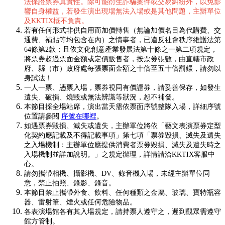
法保證票券真實性。除可能衍生詐騙案件或交易糾紛外，以免影
響自身權益，若發生演出現場無法入場或是其他問題，主辦單位
及KKTIX概不負責。
若有任何形式非供自用而加價轉售（無論加價名目為代購費、交
通費、補貼等均包含在內）之情事者，已違反社會秩序維護法第
64條第2款；且依文化創意產業發展法第十條之一第二項規定，
將票券超過票面金額或定價販售者，按票券張數，由直轄市政
府、縣（市）政府處每張票面金額之十倍至五十倍罰鍰，請勿以
身試法！
一人一票、憑票入場，票券視同有價證券，請妥善保存，如發生
遺失、破損、燒毀或無法辨識等狀況，恕不補發。
本節目採全場站席，演出當天需依票面序號整隊入場，詳細序號
位置請參閱
序號在哪裡
。
如遇票券毀損、滅失或遺失，主辦單位將依「藝文表演票券定型
化契約應記載及不得記載事項」第七項「票券毀損、滅失及遺失
之入場機制：主辦單位應提供消費者票券毀損、滅失及遺失時之
入場機制並詳加說明。」之規定辦理，詳情請洽KKTIX客服中
心。
請勿攜帶相機、攝影機、DV、錄音機入場，未經主辦單位同
意，禁止拍照、錄影、錄音。
本節目禁止攜帶外食、飲料、任何種類之金屬、玻璃、寶特瓶容
器、雷射筆、煙火或任何危險物品。
各表演場館各有其入場規定，請持票人遵守之，遲到觀眾需遵守
館方管制。