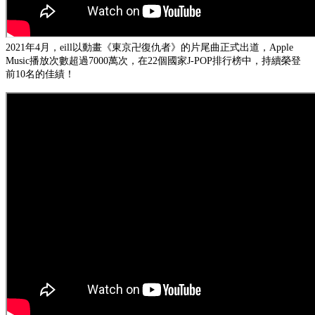
2021年4月，eill以動畫《東京卍復仇者》的片尾曲正式出道，Apple
Music播放次數超過7000萬次，在22個國家J-POP排行榜中，持續榮登
前10名的佳績！