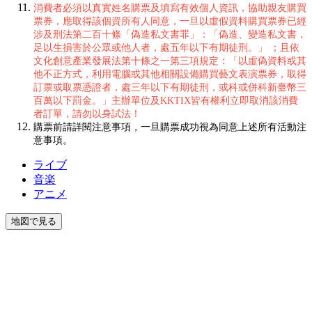
消費者必須以真實姓名購票及填寫有效個人資訊，協助親友購買
票券，應取得該個資所有人同意，一旦以虛假資料購買票券已經
涉及刑法第二百十條「偽造私文書罪」：「偽造、變造私文書，
足以生損害於公眾或他人者，處五年以下有期徒刑。」 ；且依
文化創意產業發展法第十條之一第三項規定：「以虛偽資料或其
他不正方式，利用電腦或其他相關設備購買藝文表演票券，取得
訂票或取票憑證者，處三年以下有期徒刑，或科或併科新臺幣三
百萬以下罰金。」主辦單位及KKTIX皆有權利立即取消該消費
者訂單，請勿以身試法！
購票前請詳閱注意事項，一旦購票成功視為同意上述所有活動注
意事項。
ライブ
音楽
アニメ
地図で見る