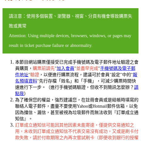
請注意：使用多個裝置、瀏覽器、視窗、分頁有機會導致購票失
敗或異常
Attention: Using multiple devices, browsers, windows, or pages may
result in ticket purchase failure or abnormality.
本節目網站購票僅接受已完成手機號碼及電子郵件地址驗證之會
員購買，
購票前請先
"
加入會員
"
並盡早完成
"
手機號碼及電子郵
件地址
"
驗證
，以便進行購票流程，建議可於會員"設定"中的"
報
名預填資料
"先行存檔「姓名」和「手機」，可減少購票時間快
速進行下一步。（進行手機號碼驗證，但收不到簡訊怎麼辦？
請
點我
）
為了確保您的權益，強烈建議您，在註冊會員或是結帳時填寫的
聯絡人電子郵件，盡量不要使用Yahoo或Hotmail郵件信箱，以免
因為擋信、漏信，甚至被視為垃圾郵件而無法收到『訂單成立通
知信』。
訂單成立通知信可能因其他因素未能寄達，僅提供交易通知之
用，未收到訂單成立通知信不代表交易沒有成功，又或是刷卡付
款失敗，請於付款期限之內再次嘗試刷卡（即便收到銀行的授權