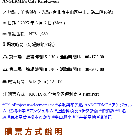
ANGERME's Café Rendezvous
📍 地點：羊毛與花‧光點 (台北市中山區中山北路二段18號)
📅 日期：2025 年 6 月 2 日 (Mon.)
🍰 餐點金額：NT$ 1,980
⏳ 場次時間（每場限額90名）
🕰
第一場：進場時間15：30‧活動時間16：00~17：30
🕰
第二場：進場時間18：00‧活動時間18：30~20：00
🎟 啟售時間：5/18 (Sun.) 12：00
🛒 購票方式：KKTIX & 全台全家便利商店 FamiPort
#HelloProject
#welcomemusic
#羊毛與花光點
#ANGERME
#アンジュル
ム_桜梅桃李
#アンジュルム
#上國料萌衣
#伊勢鈴蘭
#橋迫鈴
#川名
凜
#為永幸音
#松本わかな
#平山遊季
#下井谷幸穂
#後藤花
購 票 方 式 說 明