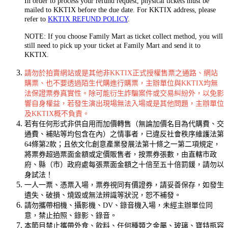
In order to process your refund request, physical tickets must be
mailed to KKTIX before the due date. For KKTIX address, please
refer to
KKTIX REFUND POLICY
.
NOTE: If you choose Family Mart as ticket collect method, you will
still need to pick up your ticket at Family Mart and send it to
KKTIX.
請勿於拍賣網站或是其他非KKTIX正式授權售票之通路、網站
購票、也不要透過陌生代購進行購票，主辦單位與KKTIX均無
法保證票券真實性。除可能衍生詐騙案件或交易糾紛外，以免影
響自身權益，若發生演出現場無法入場或是其他問題，主辦單位
及KKTIX概不負責。
若有任何形式非供自用而加價轉售（無論加價名目為代購費、交
通費、補貼等均包含在內）之情事者，已違反社會秩序維護法第
64條第2款；且依文化創意產業發展法第十條之一第二項規定，
將票券超過票面金額或定價販售者，按票券張數，由直轄市政
府、縣（市）政府處每張票面金額之十倍至五十倍罰鍰，請勿以
身試法！
一人一票、憑票入場，票券視同有價證券，請妥善保存，如發生
遺失、破損、燒毀或無法辨識等狀況，恕不補發。
請勿攜帶相機、攝影機、DV、錄音機入場，未經主辦單位同
意，禁止拍照、錄影、錄音。
本節目禁止攜帶外食、飲料、任何種類之金屬、玻璃、寶特瓶容