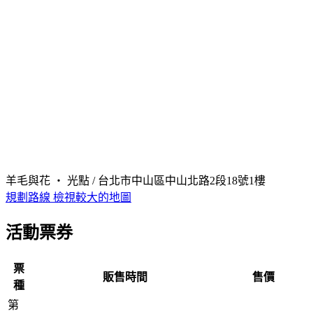
羊毛與花 ‧ 光點 / 台北市中山區中山北路2段18號1樓
規劃路線
檢視較大的地圖
活動票券
票
販售時間
售價
種
第