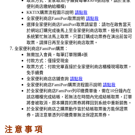
取票方式：全家取票(手續費每筆$30/4張為限，請於全家
便利商店繳納給櫃檯)
KKTIX購票流程圖示說明
請點我
全家便利商店FamiPort取票說明
請點我
選擇全家便利商店FamiPort取票請留意：請勿在啟售當天
於網站訂購完成後馬上至全家便利商店取票，極有可能因
系統繁忙無法馬上取票，只要訂購成功票券在演出前皆可
取票，請擇日再至全家便利商店取票。
全家便利商店FamiPort購票：
無需加入會員，每筆訂單限購4張
付款方式：僅接受現金
取票方式：付款完畢直接於全家便利商店櫃檯現場取票，
免手續費
全家便利商店店鋪查詢
請點我
全家便利商店FamiPort購票流程圖示說明
請點我
於全家便利商店FamiPort列印繳費單後，需在10分鐘內在
該店櫃檯完成結帳，若無法在時間內完成結帳取票，訂單
將會被取消，原本購買的票券將釋回到系統中重新銷售。
於全家便利商店之購票動作皆於結帳取票後方能保證票
券，請注意單憑列印繳費單無法保證其票券。
注 意 事 項