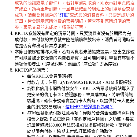
成功的簡訊或電子郵件），若訂單逾期取消，則表示訂單真的沒
有成立，請再重新訂購。一旦無法確認於網站上的訂單是否交易
成功，請至會員帳戶的
"
訂單
"
查詢您的消費資料，只要是成功的
訂單，皆會顯示您所消費的票券明細，若查不到您所訂購的票
券，表示交易並未成功，請重新訂票。
KKTIX系統沒有固定的清票時間，只要消費者沒有於期限內完
成付款，未付款的票券就會陸陸續續釋放出來，消費者可隨時留
意是否有釋出可售票券張數。
本節目依序號排隊入場，若有消費者未結帳或退票，空出之序號
有可能會被比較晚買的消費者購買，且可能同筆訂單會有序號不
連號情形發生。(序號說明：票面的 "座位號" 即為序號)
KKTIX網站購票：
每位KKTIX會員限購4張
付款方式：信用卡(VISA/MASTER/JCB)、ATM虛擬帳號
為強化信用卡網路付款安全，KKTIX售票系統網站導入了
更安全的信用卡 3D 驗證服務，會員購票時，將取得簡訊
驗證碼，確保卡號確實為持卡人所有，以提供持卡人更安
全的網路交易環境。
信用卡3D驗證流程為何？
ATM虛擬帳號付款注意事項：僅限於台灣金融機構開戶所
核發之提款卡並已開通「非約定帳戶轉帳」之功能，每筆
訂單若超過$30,000無法選擇ATM虛擬帳號付款，請務必
於期限內付款，逾期未付款訂單將會自動取消