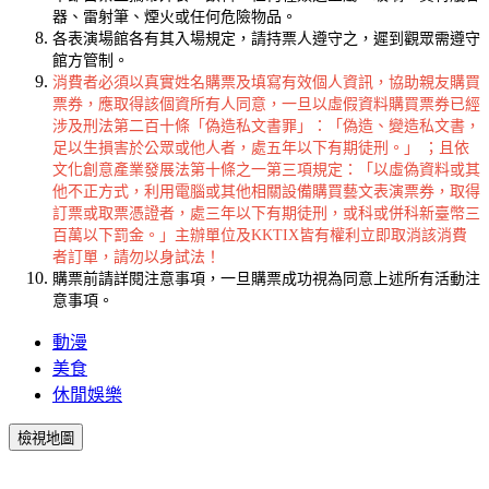
器、雷射筆、煙火或任何危險物品。
各表演場館各有其入場規定，請持票人遵守之，遲到觀眾需遵守
館方管制。
消費者必須以真實姓名購票及填寫有效個人資訊，協助親友購買
票券，應取得該個資所有人同意，一旦以虛假資料購買票券已經
涉及刑法第二百十條「偽造私文書罪」：「偽造、變造私文書，
足以生損害於公眾或他人者，處五年以下有期徒刑。」 ；且依
文化創意產業發展法第十條之一第三項規定：「以虛偽資料或其
他不正方式，利用電腦或其他相關設備購買藝文表演票券，取得
訂票或取票憑證者，處三年以下有期徒刑，或科或併科新臺幣三
百萬以下罰金。」主辦單位及KKTIX皆有權利立即取消該消費
者訂單，請勿以身試法！
購票前請詳閱注意事項，一旦購票成功視為同意上述所有活動注
意事項。
動漫
美食
休閒娛樂
檢視地圖