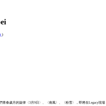
ei
ar
)
些陪伴我們青春歲月的旋律〈3月9日〉、〈南風〉、〈粉雪〉，即將在Legac