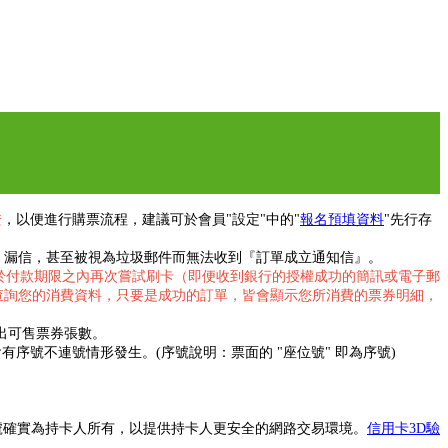
證
，以便進行購票流程，建議可於會員"設定"中的"
報名預填資料
"先行存
擋信、漏信，甚至被視為垃圾郵件而無法收到『訂單成立通知信』。
於付款期限之內再次嘗試刷卡（即便收到銀行的授權成功的簡訊或電子郵
查詢您的消費資料，只要是成功的訂單，皆會顯示您所消費的票券明細，
出可售票券張數。
號不連號情形發生。(序號說明：票面的 "座位號" 即為序號)
卡號確實為持卡人所有，以提供持卡人更安全的網路交易環境。
信用卡3D驗