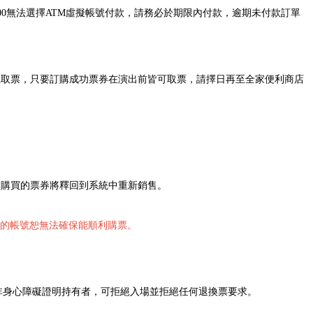
00無法選擇ATM虛擬帳號付款，請務必於期限內付款，逾期未付款訂單
馬上取票，只要訂購成功票券在演出前皆可取票，請擇日再至全家便利商店
原本購買的票券將釋回到系統中重新銷售。
證的帳號恕無法確保能順利購票。
非身心障礙證明持有者，可拒絕入場並拒絕任何退換票要求。