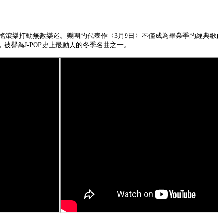
且深情的搖滾樂打動無數樂迷。樂團的代表作〈3月9日〉不僅成為畢業季的經典
被譽為J-POP史上最動人的冬季名曲之一。