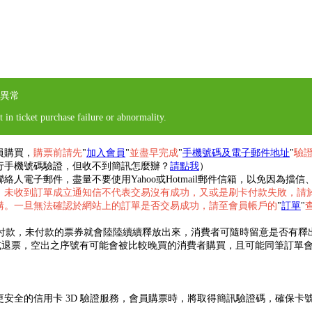
異常
 in ticket purchase failure or abnormality.
員購買，
購票前請先
"
加入會員
"
並盡早完成
"
手機號碼及電子郵件地址
"
驗
行手機號碼驗證，但收不到簡訊怎麼辦？
請點我
）
人電子郵件，盡量不要使用Yahoo或Hotmail郵件信箱，以免因為
，未收到訂單成立通知信不代表交易沒有成功，又或是刷卡付款失敗，請
購。一旦無法確認於網站上的訂單是否交易成功，請至會員帳戶的
"
訂單
"
成付款，未付款的票券就會陸陸續續釋放出來，消費者可隨時留意是否有釋
退票，空出之序號有可能會被比較晚買的消費者購買，且可能同筆訂單會有序
了更安全的信用卡 3D 驗證服務，會員購票時，將取得簡訊驗證碼，確保