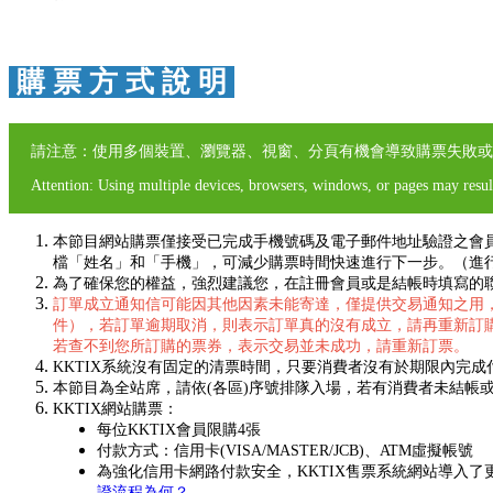
購 票 方 式 說 明
請注意：使用多個裝置、瀏覽器、視窗、分頁有機會導致購票失敗或
Attention: Using multiple devices, browsers, windows, or pages may result
本節目網站購票僅接受已完成手機號碼及電子郵件地址驗證之會
檔「姓名」和「手機」，可減少購票時間快速進行下一步。（進
為了確保您的權益，強烈建議您，在註冊會員或是結帳時填寫的聯絡
訂單成立通知信可能因其他因素未能寄達，僅提供交易通知之用
件），若訂單逾期取消，則表示訂單真的沒有成立，請再重新訂
若查不到您所訂購的票券，表示交易並未成功，請重新訂票。
KKTIX系統沒有固定的清票時間，只要消費者沒有於期限內完
本節目為全站席，請依(各區)序號排隊入場，若有消費者未結帳或
KKTIX網站購票：
每位KKTIX會員限購4張
付款方式：信用卡(VISA/MASTER/JCB)、ATM虛擬帳號
為強化信用卡網路付款安全，KKTIX售票系統網站導入
證流程為何？