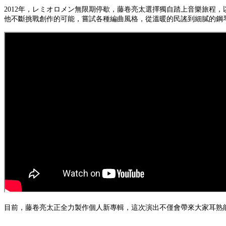
2012年，レミオロメン無限期停歇，藤卷亮太選擇獨自踏上音樂旅程
他不斷挑戰創作的可能，嘗試各種編曲風格，從溫暖的民謠到細膩的鋼
目前，藤卷亮太正全力製作個人新專輯，這次演出不僅會帶來大家耳熟