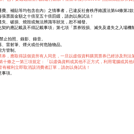
費、補貼等均包含在內）之情事者，已違反社會秩序維護法第64條第2
每張票面金額之十倍至五十倍罰鍰，請勿以身試法！
遺失、破損、燒毀或無法辨識等狀況，恕不補發。
化契約應記載及不得記載事項」第七項「票券毀損、滅失及遺失之入場機
，禁止拍照、錄影、錄音。
器、雷射筆、煙火或任何危險物品。
館方管制。
票券，應取得該個資所有人同意，一旦以虛假資料購買票券已經涉及刑法
法第十條之一第三項規定：「以虛偽資料或其他不正方式，利用電腦或其他
X皆有權利立即取消該消費者訂單，請勿以身試法！
意事項。