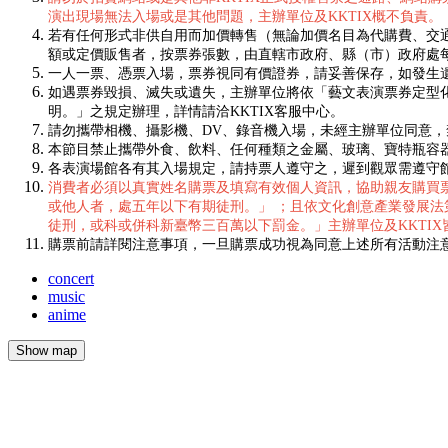
演出現場無法入場或是其他問題，主辦單位及KKTIX概不負責。
若有任何形式非供自用而加價轉售（無論加價名目為代購費、交通
額或定價販售者，按票券張數，由直轄市政府、縣（市）政府處
一人一票、憑票入場，票券視同有價證券，請妥善保存，如發生
如遇票券毀損、滅失或遺失，主辦單位將依「藝文表演票券定型
明。」之規定辦理，詳情請洽KKTIX客服中心。
請勿攜帶相機、攝影機、DV、錄音機入場，未經主辦單位同意
本節目禁止攜帶外食、飲料、任何種類之金屬、玻璃、寶特瓶容
各表演場館各有其入場規定，請持票人遵守之，遲到觀眾需遵守
消費者必須以真實姓名購票及填寫有效個人資訊，協助親友購買
或他人者，處五年以下有期徒刑。」 ；且依文化創意產業發展
徒刑，或科或併科新臺幣三百萬以下罰金。」主辦單位及KKTI
購票前請詳閱注意事項，一旦購票成功視為同意上述所有活動注
concert
music
anime
Show map