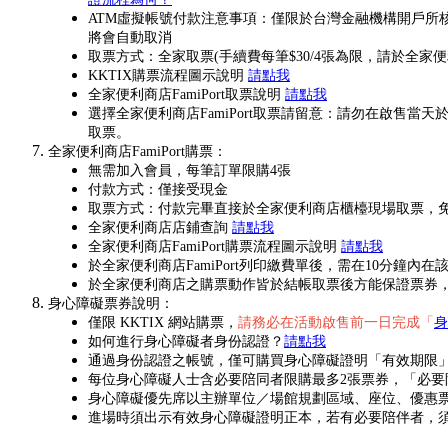
ATM虛擬帳號付款注意事項：僅限於台灣金融機構開戶所核
將會自動取消
取票方式：全家取票(手續費每筆$30/4張為限，請於全家
KKTIX購票流程圖示說明
請點我
全家便利商店FamiPort取票說明
請點我
選擇全家便利商店FamiPort取票請留意：請勿在啟
取票。
全家便利商店FamiPort購票：
無需加入會員，每筆訂單限購4張
付款方式：僅接受現金
取票方式：付款完畢直接於全家便利商店櫃檯現場取票，
全家便利商店店鋪查詢
請點我
全家便利商店FamiPort購票流程圖示說明
請點我
於全家便利商店FamiPort列印繳費單後，需在10分
於全家便利商店之購票動作皆於結帳取票後方能保證票券
身心障礙票券說明：
僅限 KKTIX 網站購票，
請務必在活動啟售前一日完成「
身
如何進行身心障礙者身份認證？
請點我
通過身份認證之帳號，僅可購買身心障礙證明「有效期限
每位身心障礙人士含必要陪同者限購最多2張票券，「必
身心障礙優先席以主辦單位／場館規劃區域、座位、優惠票價配
進場時須出示有效身心障礙證明正本，若有必要陪伴者，