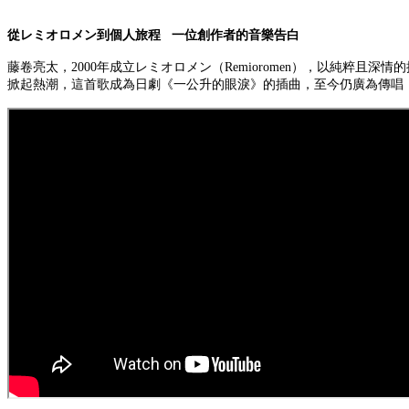
從レミオロメン到個人旅程 一位創作者的音樂告白
藤卷亮太，2000年成立レミオロメン（Remioromen），以純粹
掀起熱潮，這首歌成為日劇《一公升的眼淚》的插曲，至今仍廣為傳唱，