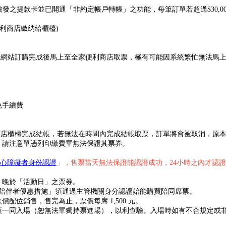
發之提款卡並已開通「非約定帳戶轉帳」之功能，每筆訂單若超過$30,0
便利商店繳納給櫃檯)
售當天於網站訂購完成後馬上至全家便利商店取票，極有可能因系統繁忙無法
免手續費
鐘內在該店櫃檯完成結帳，若無法在時間內完成結帳取票，訂單將會被取消，
，請注意單憑列印繳費單無法保證其票券。
心障礙者身份認證
」，售票當天無法保證能認證成功，24小時之內才認
」晚於「活動日」之票券。
要陪伴者優惠措施」須通過主管機關身分認證始能購買陪同席票。
位銷售，售完為止，票價每席 1,500 元。
須一同入場（恕無法單獨持票進場），以利查驗。入場時如有不合規定或