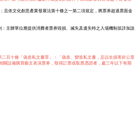
款；且依文化創意產業發展法第十條之一第二項規定，將票券超過票面金
制：主辦單位應提供消費者票券毀損、滅失及遺失時之入場機制並詳加說
第二百十條「偽造私文書罪」：「偽造、變造私文書，足以生損害於公眾
相關設備購買藝文表演票券，取得訂票或取票憑證者，處三年以下有期